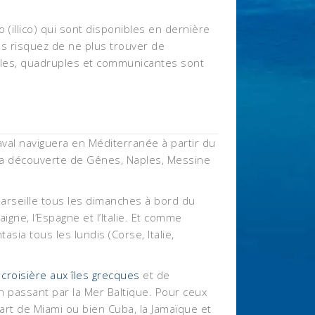
(illico) qui sont disponibles en dernière
us risquez de ne plus trouver de
riples, quadruples et communicantes sont
aval naviguera en Méditerranée à partir du
 la découverte de Gênes, Naples, Messine
arseille tous les dimanches à bord du
gne, l’Espagne et l’Italie. Et comme
a tous les lundis (Corse, Italie,
e
croisière aux îles grecques
et de
en passant par la Mer Baltique. Pour ceux
rt de Miami ou bien Cuba, la Jamaïque et