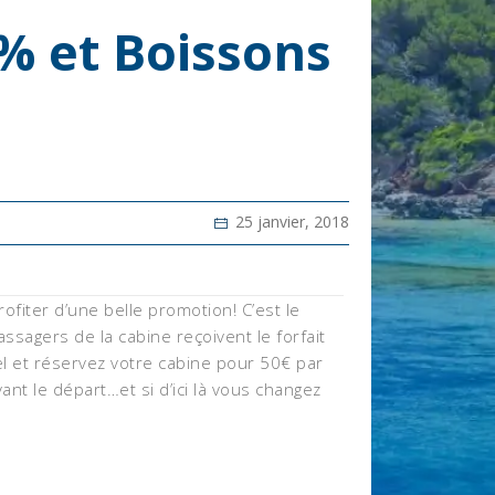
% et Boissons
25 janvier, 2018
ofiter d’une belle promotion! C’est le
sagers de la cabine reçoivent le forfait
el et réservez votre cabine pour 50€ par
nt le départ…et si d’ici là vous changez