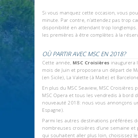
Si vous manquez cette occasion, vous pourr
minute. Par contre, n’attendez pas trop c
disponibilité en attendant trop longtemps.
les premières à être complètes à la réserv
OÙ PARTIR AVEC MSC EN 2018?
Cette année,
MSC Croisières
inaugurera 
mois de Juin et proposera un départ de Ma
(en Sicile), La Valette (à Malte) et Barcelon
En plus du MSC Seaview, MSC Croisières p
MSC Opera et tous les vendredis à bord du M
nouveauté 2018: nous vous annonçons une n
Espagne).
Parmi les autres destinations préférées de
nombreuses croisières d’une semaine et 
qui souhaitent aller plus loin, choisissez l