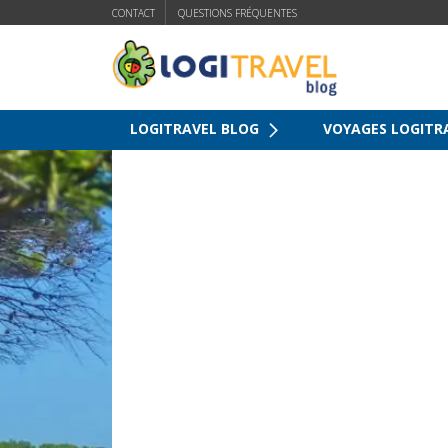
CONTACT
QUESTIONS FRÉQUENTES
LOGITRAVEL BLOG
VOYAGES LOGITR
Accueil
»
Croisière
»
Croisière MSC: 2ème pass