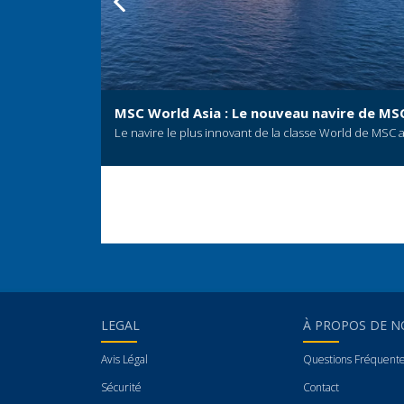
per au
MSC World Asia : Le nouveau navire de MSC
Le navire le plus innovant de la classe World de MSC
hiver
LEGAL
À PROPOS DE N
Avis Légal
Questions Fréquent
Sécurité
Contact