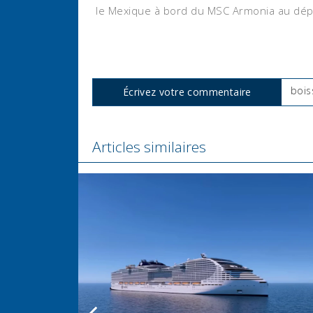
le Mexique à bord du MSC Armonia au dép
bois
Écrivez votre commentaire
Tags
Articles similaires