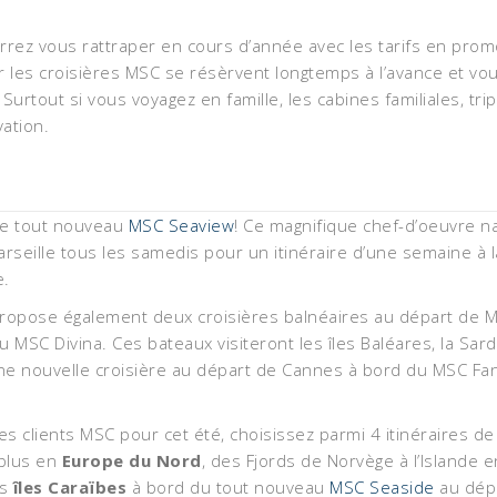
ez vous rattraper en cours d’année avec les tarifs en promo 
ar les croisières MSC se résèrvent longtemps à l’avance et vo
 Surtout si vous voyagez en famille, les cabines familiales, t
ation.
le tout nouveau
MSC Seaview
! Ce magnifique chef-d’oeuvre n
rseille tous les samedis pour un itinéraire d’une semaine à
e.
ropose également deux croisières balnéaires au départ de M
SC Divina. Ces bateaux visiteront les îles Baléares, la Sardai
ouvelle croisière au départ de Cannes à bord du MSC Fantasi
s clients MSC pour cet été, choisissez parmi 4 itinéraires d
plus en
Europe du Nord
, des Fjords de Norvège à l’Islande 
es
îles Caraïbes
à bord du tout nouveau
MSC Seaside
au dépa