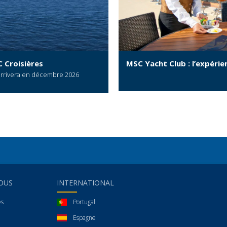
 Croisières
MSC Yacht Club : l’expérien
 arrivera en décembre 2026
OUS
INTERNATIONAL
es
Portugal
Espagne