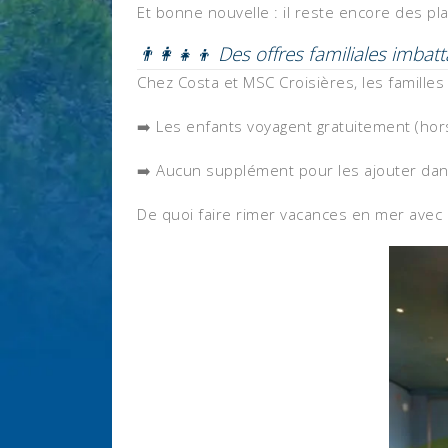
Et bonne nouvelle : il reste encore des pl
👨‍👩‍👧‍👦 Des offres familiales imbat
Chez Costa et MSC Croisières, les familles 
➡️ Les enfants voyagent gratuitement (hor
➡️ Aucun supplément pour les ajouter dan
De quoi faire rimer vacances en mer avec 