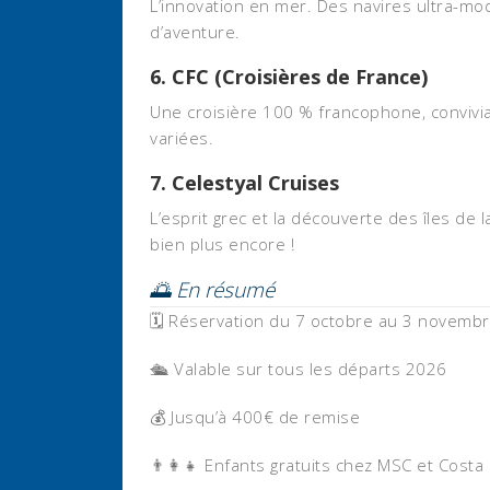
L’innovation en mer. Des navires ultra-mo
d’aventure.
6.
CFC (Croisières de France)
Une croisière 100 % francophone, convivia
variées.
7.
Celestyal Cruises
L’esprit grec et la découverte des îles de
bien plus encore !
🌅 En résumé
🗓️ Réservation du 7 octobre au 3 novemb
🛳️ Valable sur tous les départs 2026
💰 Jusqu’à 400€ de remise
👨‍👩‍👧 Enfants gratuits chez MSC et Costa