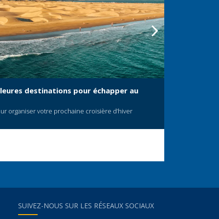
eilleures destinations pour échapper au
MSC World
Le navire le
r organiser votre prochaine croisière d’hiver
SUIVEZ-NOUS SUR LES RÉSEAUX SOCIAUX