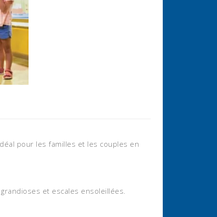
Idéal pour les familles et les couples en
grandioses et escales ensoleillées.