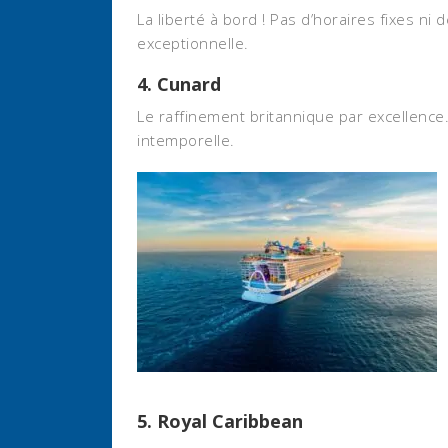
La liberté à bord ! Pas d’horaires fixes n
exceptionnelle.
4.
Cunard
Le raffinement britannique par excellen
intemporelle.
5.
Royal Caribbean