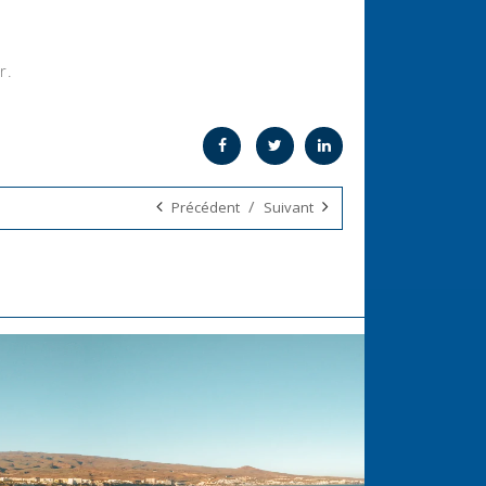
r.
/
Précédent
Suivant