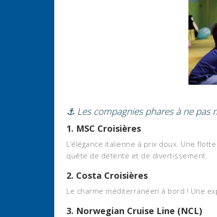
⚓ Les compagnies phares à ne pas
1.
MSC Croisières
L’élégance italienne à prix doux. Une flott
quête de détente et de divertissement.
2.
Costa Croisières
Le charme méditerranéen à bord ! Une expé
3.
Norwegian Cruise Line (NCL)