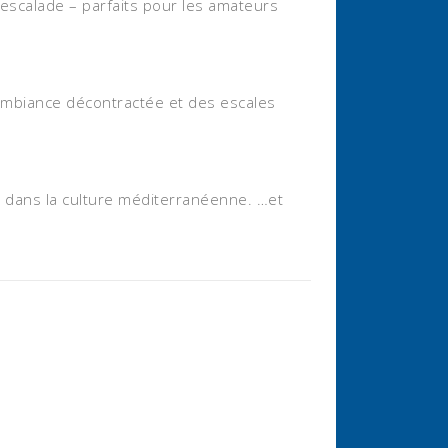
escalade – parfaits pour les amateurs
e ambiance décontractée et des escales
er dans la culture méditerranéenne. …et