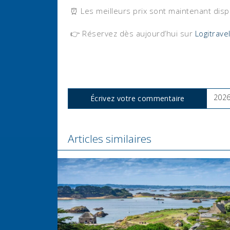
⏰ Les meilleurs prix sont maintenant dis
👉 Réservez dès aujourd’hui sur
Logitravel
202
Écrivez votre commentaire
Tags
Articles similaires