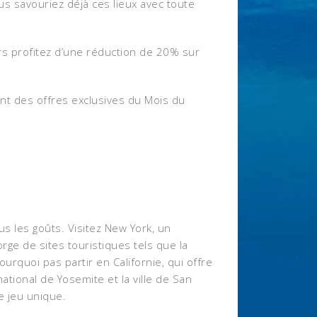
us savouriez déjà ces lieux avec toute
rs profitez d’une réduction de 20% sur
nt des offres exclusives du Mois du
us les goûts. Visitez New York, un
orge de sites touristiques tels que la
ourquoi pas partir en Californie, qui offre
ational de Yosemite et la ville de San
e jeu unique.