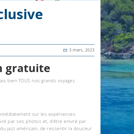
clusive
3 mars, 2023
 gratuite
mais bien TOUS nos grands voyages :
immédiatement sur les expériences
piré par ses photos et, d’être enivré par
 du jazz américain, de ressentir la douceur