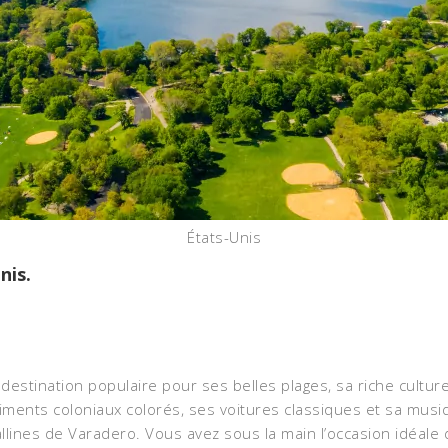
États-Unis
nis.
destination populaire pour ses belles plages, sa riche culture
iments coloniaux colorés, ses voitures classiques et sa musiq
tallines de Varadero. Vous avez sous la main l’occasion idéale