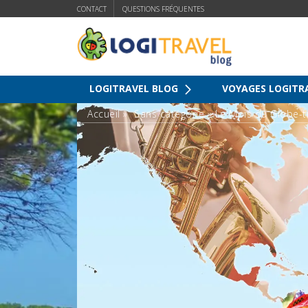
CONTACT
QUESTIONS FRÉQUENTES
LOGITRAVEL BLOG
VOYAGES LOGITR
Accueil
»
Sans catégorie
»
Le Mois du Globe-tr