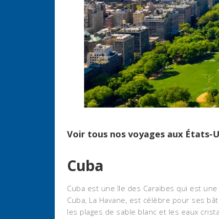
Voir tous nos
voyages aux États-U
Cuba
Cuba est une île des Caraïbes qui est une 
Cuba, La Havane, est célèbre pour ses bât
les plages de sable blanc et les eaux cris