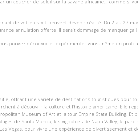
 par un coucher de soleil sur la savane africaine… comme si vo
nant de votre esprit peuvent devenir réalité. Du 2 au 27 ma
rance annulation offerte. Il serait dommage de manquer ça !
vous pouvez découvrir et expérimenter vous-même en profita
ifié, offrant une variété de destinations touristiques pour to
hent à découvrir la culture et l’histoire américaine. Elle reg
tropolitan Museum of Art et la tour Empire State Building. Et p
lages de Santa Monica, les vignobles de Napa Valley, le parc n
 Las Vegas, pour vivre une expérience de divertissement et d