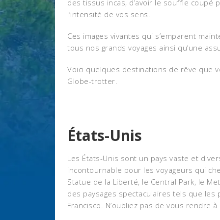
des tissus incas, d’avoir le souffle coupé
l’intensité de vos sens.
Ces images vivantes qui s’emparent mainte
tous nos grands voyages ainsi qu’une assu
Voici quelques destinations de rêve que 
Globe-trotter.
États-Unis
Les États-Unis sont un pays vaste et divers
incontournable pour les voyageurs qui cherc
Statue de la Liberté, le Central Park, le Me
des paysages spectaculaires tels que les p
Francisco. N’oubliez pas de vous rendre à