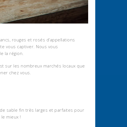
lancs, rouges et rosés d’appellations
ute vous captiver. Nous vous
e la région.
’est sur les nombreux marchés locaux que
ener chez vous.
de sable fin très larges et parfaites pour
 le mieux !