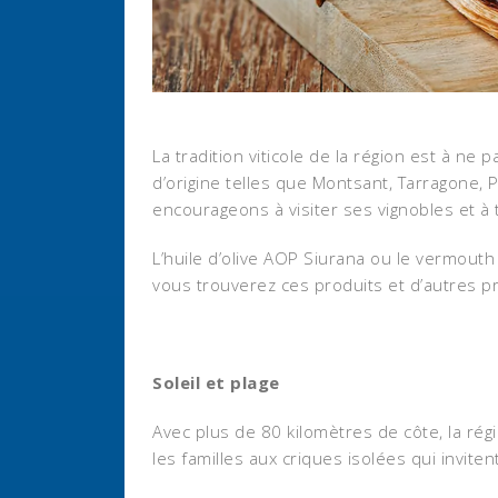
La tradition viticole de la région est à n
d’origine telles que Montsant, Tarragone,
encourageons à visiter ses vignobles et à 
L’huile d’olive AOP Siurana ou le vermou
vous trouverez ces produits et d’autres 
Soleil et plage
Avec plus de 80 kilomètres de côte, la rég
les familles aux criques isolées qui inviten