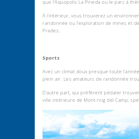
que l’Aquopolis La Pineda ou le parc à thè
À l’intérieur, vous trouverez un environnem
randonnée ou l’exploration de mines et de 
Prades.
Sports
Avec un climat doux presque toute l’année
plein air. Les amateurs de randonnée trou
D’autre part, qui préfèrent pédaler trouver
ville intérieure de Mont-roig del Camp, s