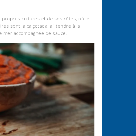
propres cultures et de ses côtes, où le
res sont la calçotada, ail tendre à la
s de mer accompagnée de sauce.