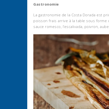
Gastronomie
La gastronomie de la Costa Dorada est pri
poisson frais arrive à la table sous forme d
sauce romesco, l’escalivada, poivron, aub